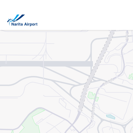
マップ | 成田国際空港
キ
ッ
プ