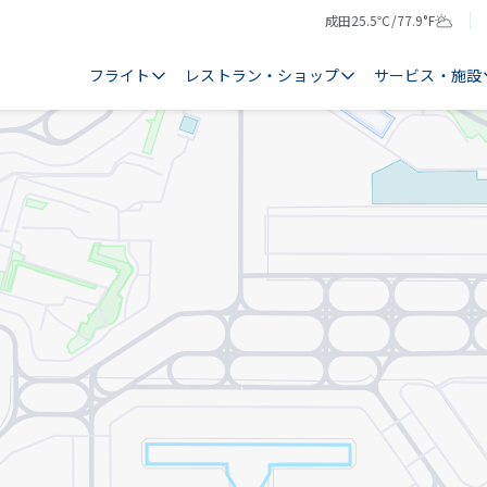
成田
25.5℃/77.9°F
気
天
温
気
フライト
レストラン・ショップ
サービス・施設