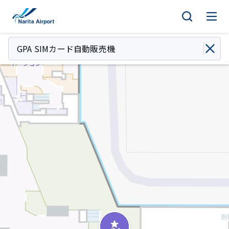
マップ | 成田国際空港
キ
ッ
プ
GPA SIMカード自動販売機