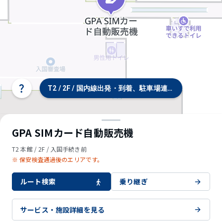
T2 / 2F / 国内線出発・到着、駐車場連絡通路
タ
ー
ミ
ナ
ル/
GPA SIMカード自動販売機
フ
ロ
T2 本館 / 2F / 入国手続き前
ア
※ 保安検査通過後のエリアです。
選
択
ルート検索
乗り継ぎ
サービス・施設詳細を見る
© OpenStreetMap contributors