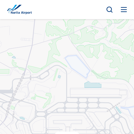
マップ | 成田国際空港
キ
ッ
プ