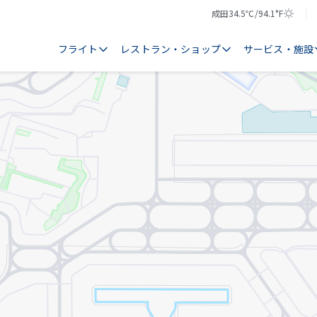
成田
34.5℃/94.1°F
気
天
温
気
フライト
レストラン・ショップ
サービス・施設