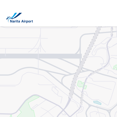
マップ | 成田国際空港
キ
ッ
プ