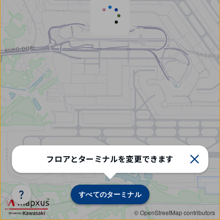
タ
フロアとターミナルを変更できます
ー
ミ
ナ
ル/
すべてのターミナル
すべてのターミナル
フ
ロ
© OpenStreetMap contributors
ア