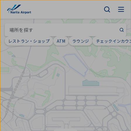
マップ | 成田国際空港
キ
ッ
プ
場所を探す
レストラン・ショップ
ATM
ラウンジ
チェックインカウ