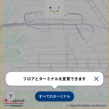
タ
フロアとターミナルを変更できます
ー
ミ
ナ
ル/
すべてのターミナル
すべてのターミナル
フ
ロ
© OpenStreetMap contributors
ア