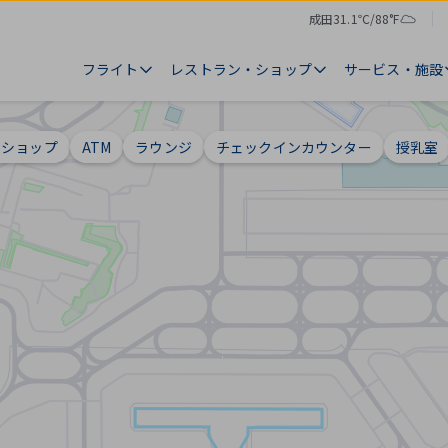
成田
31.1℃/88°F
気
天
温
気
フライト
レストラン・ショップ
サービス・施設
・ショップ
ATM
ラウンジ
チェックインカウンター
授乳室