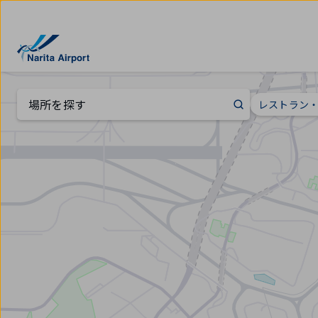
マップ | 成田国際空港
キ
ッ
プ
場所を探す
レストラン