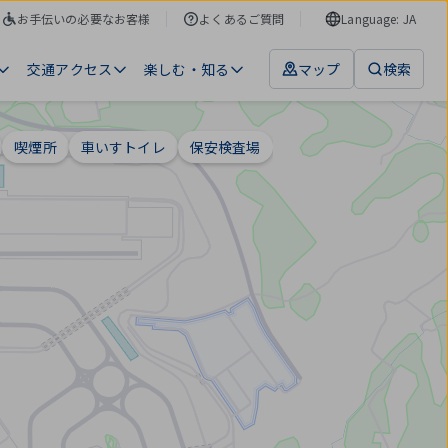
お手伝いの必要なお客様
よくあるご質問
Language: JA
交通アクセス
楽しむ・知る
マップ
検索
喫煙所
車いすトイレ
保安検査場