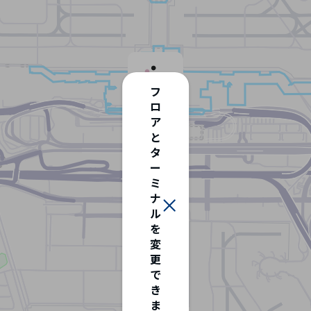
フ
ロ
ア
と
タ
ー
ミ
ナ
タ
ル
ー
を
ミ
変
ナ
更
ル/
フ
で
ロ
き
ア
ま
選