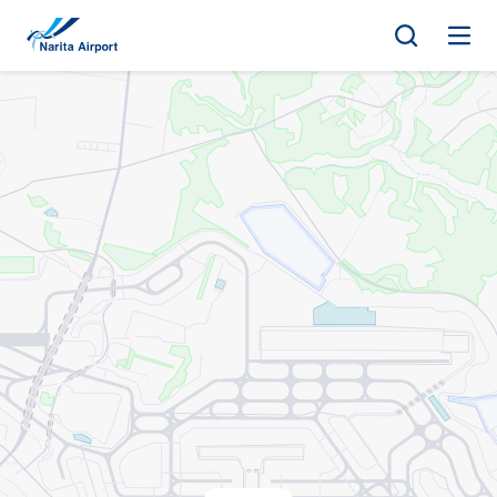
지도 | NAA 나리타 국제공항
건
너
뛰
기