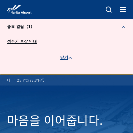
건
너
뛰
중요 알림（1）
기
성수기 혼잡 안내
닫기
NAA
나리타
25.7℃/78.3°F
나
기
날
리
온
씨
타
국
제
공
항
마음을 이어줍니다.