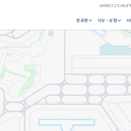
나리타
27.1℃/80.8°
기
날
온
씨
항공편
식당・상점
서