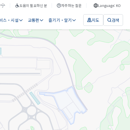
F
도움이 필요하신 분
자주하는 질문
Language: KO
비스・시설
교통편
즐기기・알기
지도
검색