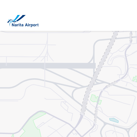
지도 | NAA 나리타 국제공항
건
너
뛰
기