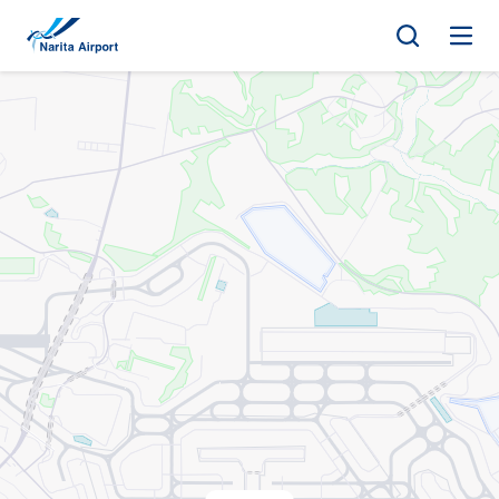
지도 | NAA 나리타 국제공항
건
너
뛰
기