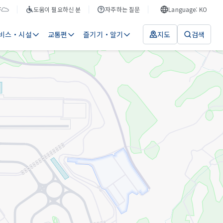
F
도움이 필요하신 분
자주하는 질문
Language: KO
비스・시설
교통편
즐기기・알기
지도
검색