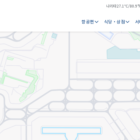
나리타
27.1℃/80.9°
기
날
온
씨
항공편
식당・상점
서