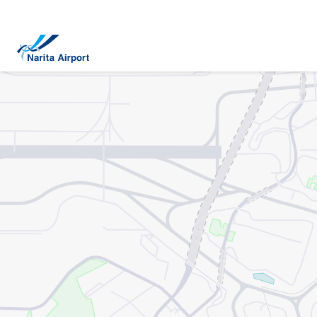
지도 | NAA 나리타 국제공항
건
너
뛰
기