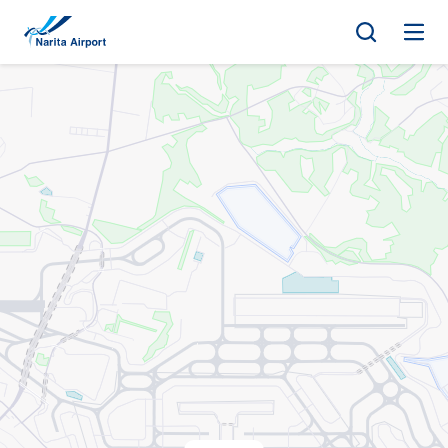
지도 | NAA 나리타 국제공항
건
너
뛰
기