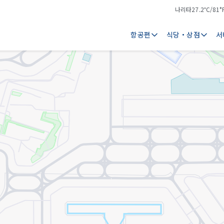
나리타
27.2℃/81°
기
날
온
씨
항공편
식당・상점
서