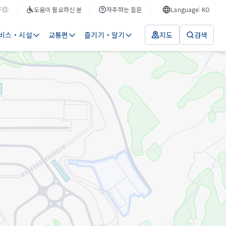
F
도움이 필요하신 분
자주하는 질문
Language: KO
비스・시설
교통편
즐기기・알기
지도
검색