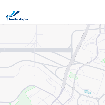
지도 | NAA 나리타 국제공항
건
너
뛰
기