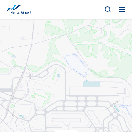
지도 | NAA 나리타 국제공항
건
너
뛰
기