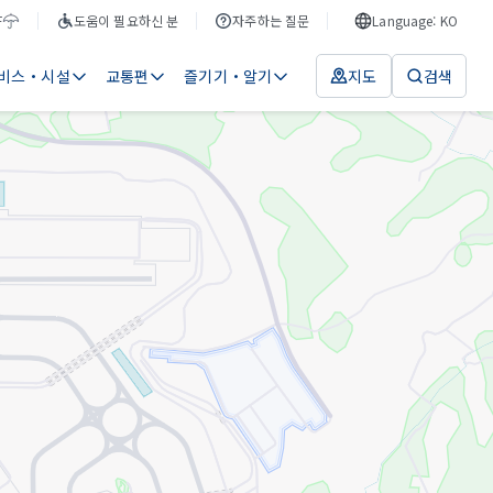
F
도움이 필요하신 분
자주하는 질문
Language: KO
비스・시설
교통편
즐기기・알기
지도
검색