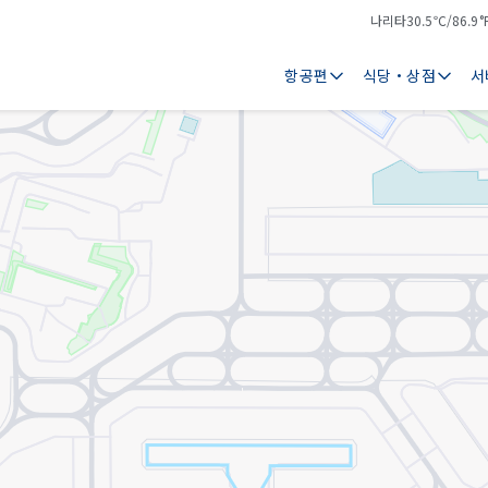
나리타
30.5℃/86.9°
기
날
온
씨
항공편
식당・상점
서