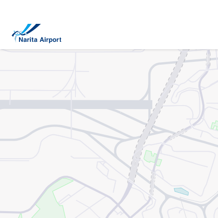
지도 | NAA 나리타 국제공항
건
너
뛰
기