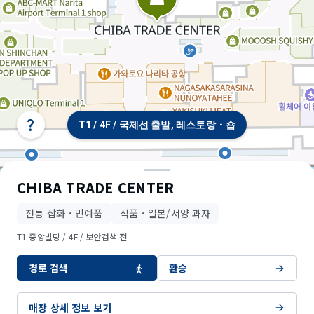
T1 / 4F / 국제선 출발, 레스토랑・숍
터
미
널/
층
선
CHIBA TRADE CENTER
택
전통 잡화・민예품
식품・일본/서양 과자
T1 중앙빌딩 / 4F / 보안검색 전
경로 검색
환승
© OpenStreetMap contributors
매장 상세 정보 보기