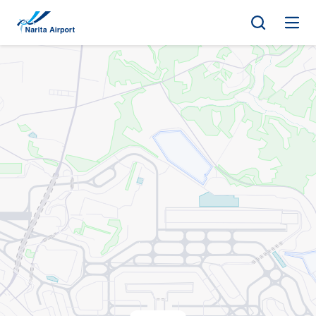
지도 | NAA 나리타 국제공항
건
너
뛰
기