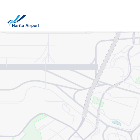
지도 | NAA 나리타 국제공항
건
너
뛰
기