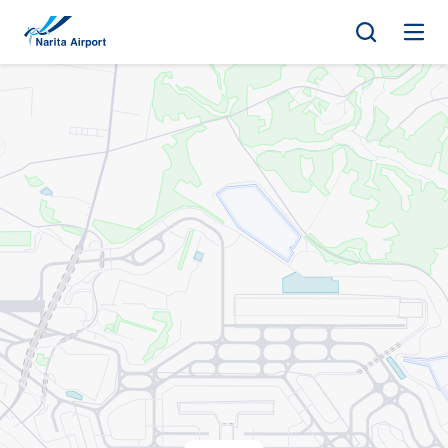
지도 | NAA 나리타 국제공항
건
너
뛰
기