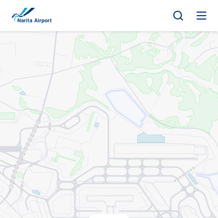
지도 | NAA 나리타 국제공항
건
너
뛰
기