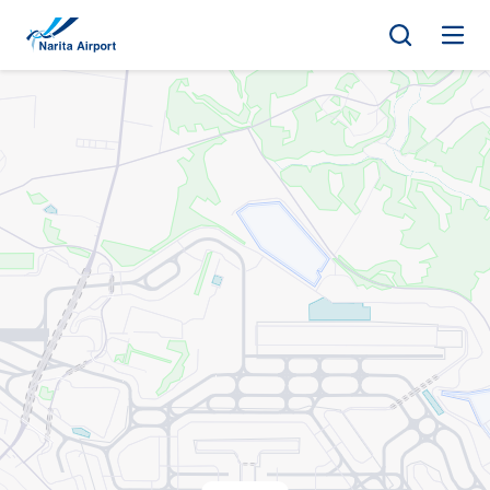
지도 | NAA 나리타 국제공항
건
너
뛰
기