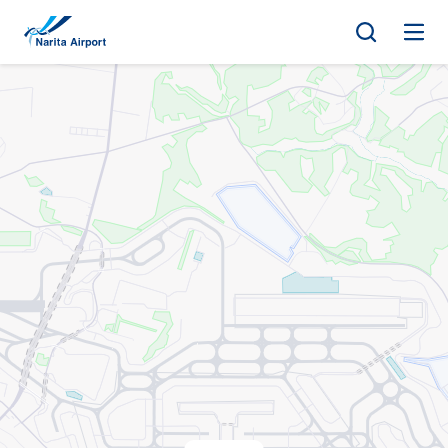
지도 | NAA 나리타 국제공항
건
너
뛰
기