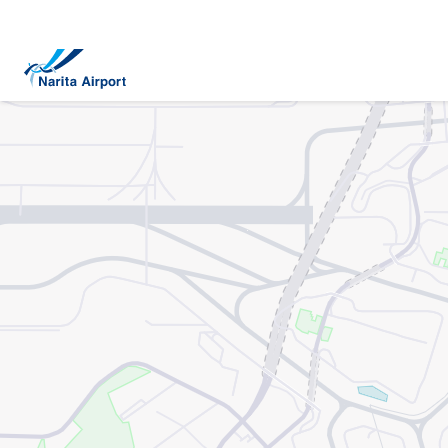
지도 | NAA 나리타 국제공항
건
너
뛰
기