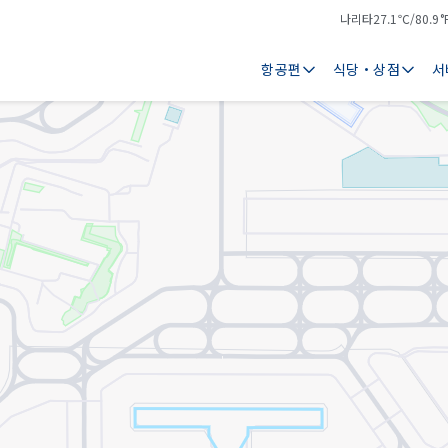
나리타
27.1℃/80.9°
기
날
온
씨
항공편
식당・상점
서