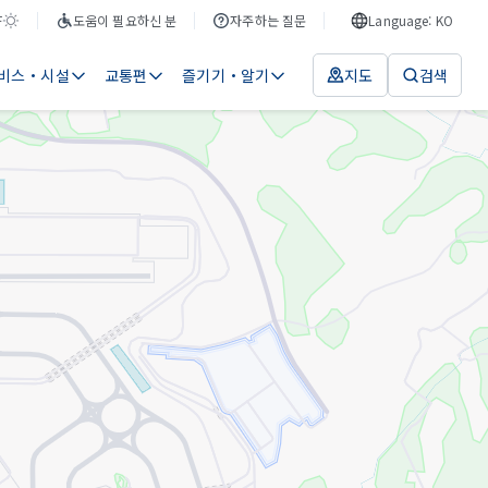
F
도움이 필요하신 분
자주하는 질문
Language: KO
비스・시설
교통편
즐기기・알기
지도
검색