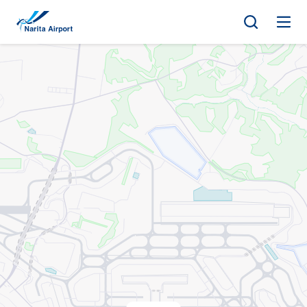
지도 | NAA 나리타 국제공항
건
너
뛰
기