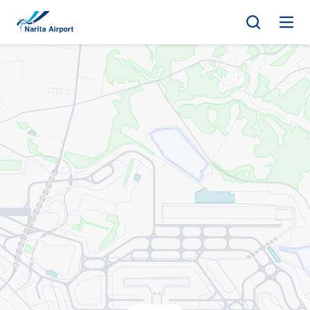
지도 | NAA 나리타 국제공항
건
너
뛰
기