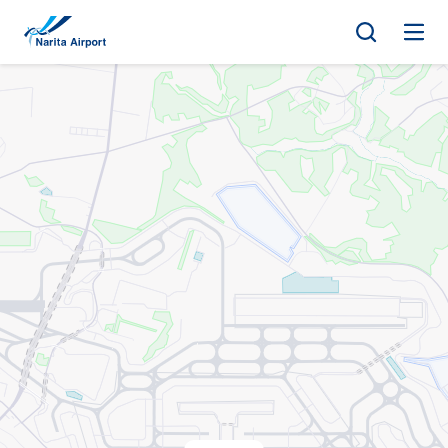
지도 | NAA 나리타 국제공항
건
너
뛰
기