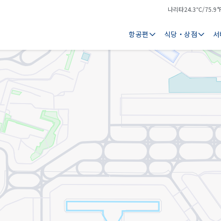
나리타
24.3℃/75.9°
기
날
온
씨
항공편
식당・상점
서