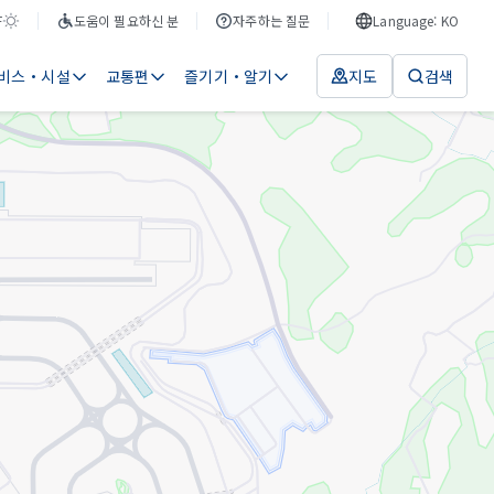
F
도움이 필요하신 분
자주하는 질문
Language: KO
비스・시설
교통편
즐기기・알기
지도
검색