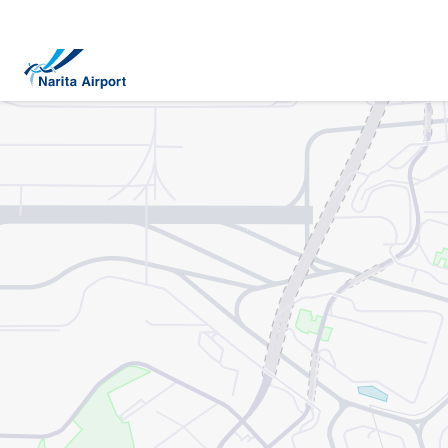
지도 | NAA 나리타 국제공항
건
너
뛰
기