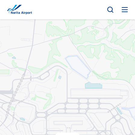
지도 | NAA 나리타 국제공항
건
너
뛰
기