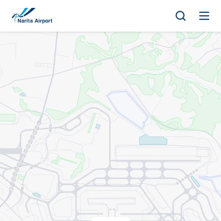
지도 | NAA 나리타 국제공항
건
너
뛰
기