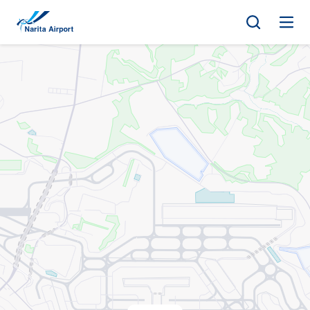
지도 | NAA 나리타 국제공항
건
너
뛰
기