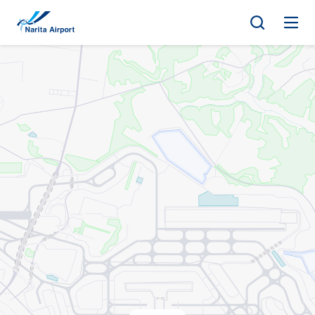
지도 | NAA 나리타 국제공항
건
너
뛰
기