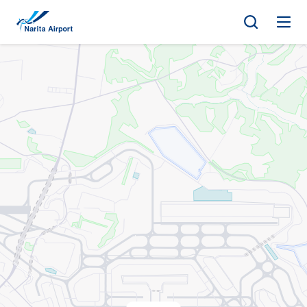
지도 | NAA 나리타 국제공항
건
너
뛰
기