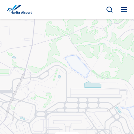
지도 | NAA 나리타 국제공항
건
너
뛰
기