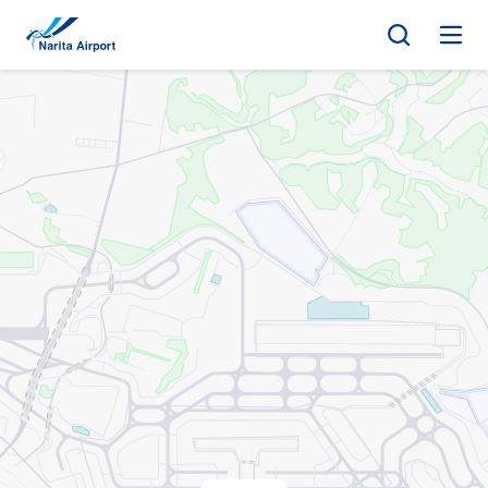
지도 | NAA 나리타 국제공항
건
너
뛰
기