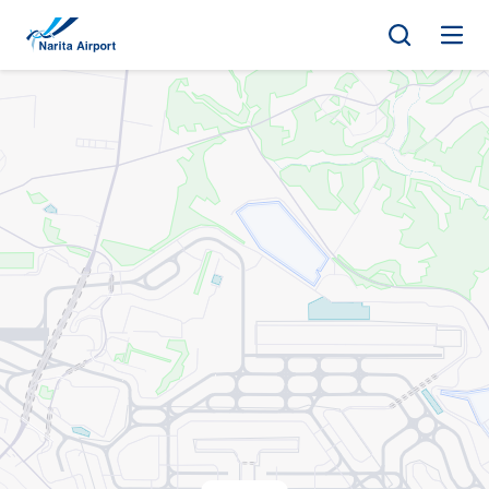
지도 | NAA 나리타 국제공항
건
너
뛰
기