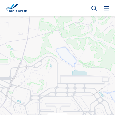
지도 | NAA 나리타 국제공항
건
너
뛰
기