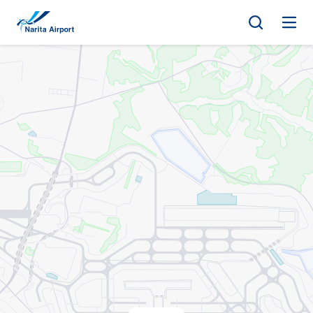
지도 | NAA 나리타 국제공항
건
너
뛰
기