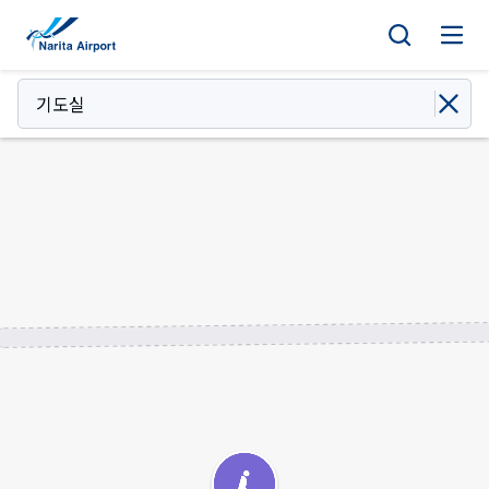
지도 | NAA 나리타 국제공항
건
너
뛰
기도실
기