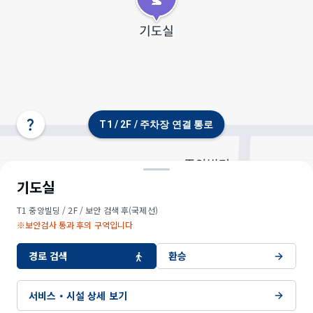
T1 / 2F / 주차장 연결 통로
터
미
널/
층
선
기도실
택
T1 중앙빌딩 / 2F / 보안 검색 후(국제선)
※보안검사 통과 후의 구역입니다
경로 검색
환승
서비스・시설 상세 보기
© OpenStreetMap contributors