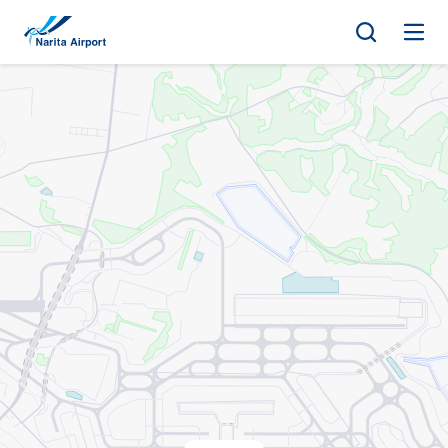
지도 | NAA 나리타 국제공항
건
너
뛰
기