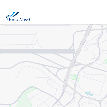
지도 | NAA 나리타 국제공항
건
너
뛰
기