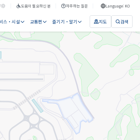
F
도움이 필요하신 분
자주하는 질문
Language: KO
비스・시설
교통편
즐기기・알기
지도
검색