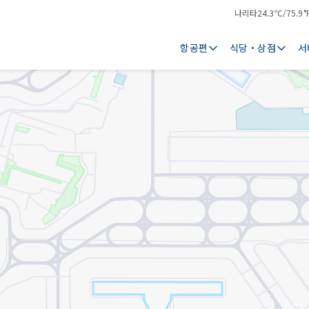
나리타
24.3℃/75.9°
기
날
온
씨
항공편
식당・상점
서