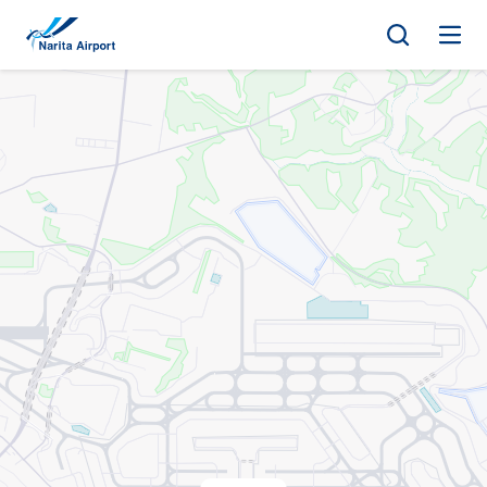
지도 | NAA 나리타 국제공항
건
너
뛰
기