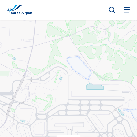
지도 | NAA 나리타 국제공항
건
너
뛰
기