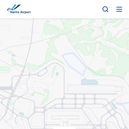
지도 | NAA 나리타 국제공항
건
너
뛰
기