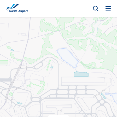
지도 | NAA 나리타 국제공항
건
너
뛰
기