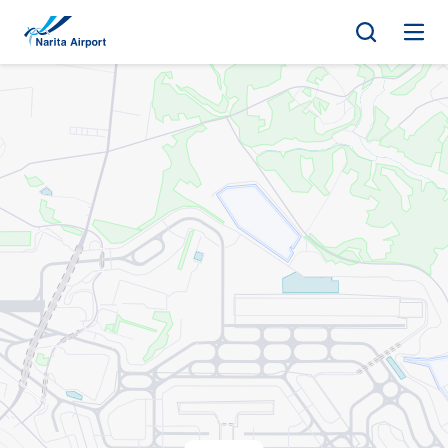
지도 | NAA 나리타 국제공항
건
너
뛰
기