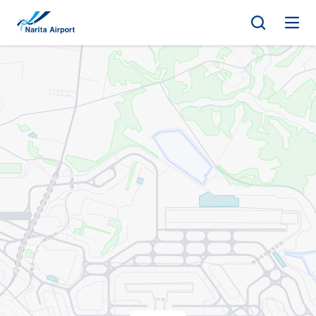
지도 | NAA 나리타 국제공항
건
너
뛰
기