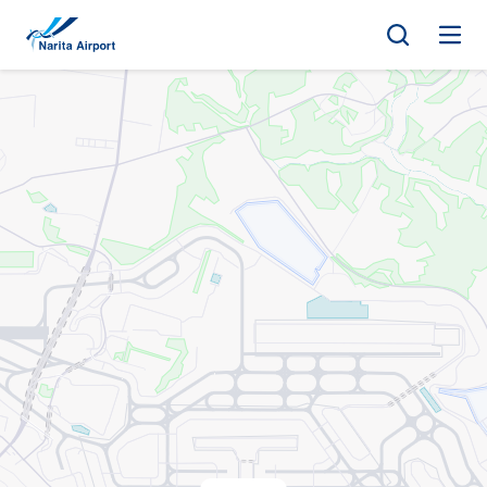
지도 | NAA 나리타 국제공항
건
너
뛰
기