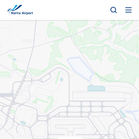
지도 | NAA 나리타 국제공항
건
너
뛰
기