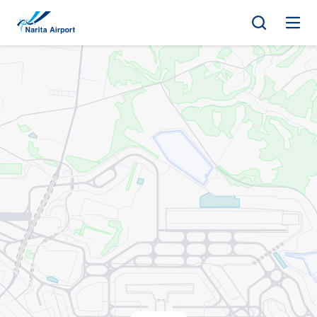
지도 | NAA 나리타 국제공항
건
너
뛰
기